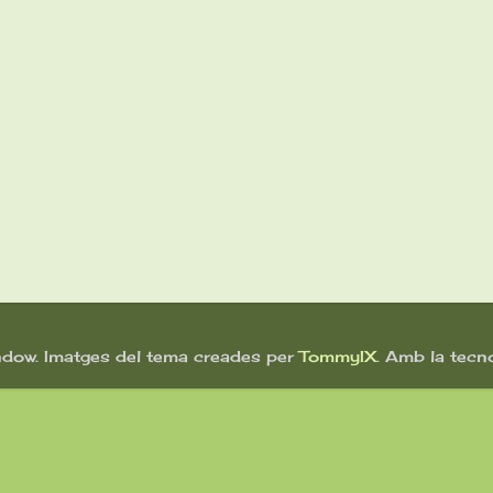
ndow. Imatges del tema creades per
TommyIX
. Amb la tecn