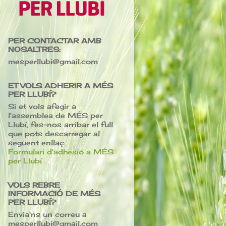
PER CONTACTAR AMB
NOSALTRES:
mesperllubi@gmail.com
ET VOLS ADHERIR A MÉS
PER LLUBÍ?
Si et vols afegir a
l'assemblea de MÉS per
Llubí, fes-nos arribar el full
que pots descarregar al
següent enllaç:
Formulari d'adhesió a MÉS
per Llubí
VOLS REBRE
INFORMACIÓ DE MÉS
PER LLUBÍ?
Envia'ns un correu a
mesperllubi@gmail.com