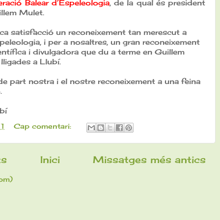
eració Balear d’Espeleologia
, de la qual és president
illem Mulet.
ica satisfacció un reconeixement tan merescut a
peleologia, i per a nosaltres, un gran reconeixement
entífica i divulgadora que du a terme en Guillem
lligades a Llubí.
 part nostra i el nostre reconeixement a una feina
.
bí
11
Cap comentari:
ts
Inici
Missatges més antics
om)