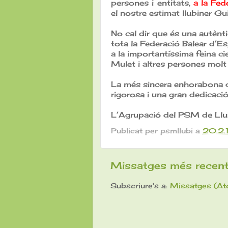
persones i entitats,
a la Fed
el nostre estimat llubiner Gu
No cal dir que és una autènt
tota la Federació Balear d’Es
a la importantíssima feina ci
Mulet i altres persones molt 
La més sincera enhorabona de
rigorosa i una gran dedicació
L’Agrupació del PSM de Llu
Publicat per
psmllubi
a
20.2.
Missatges més recen
Subscriure's a:
Missatges (At