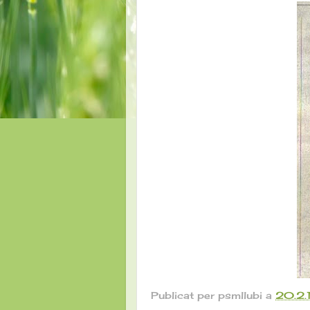
Publicat per
psmllubi
a
20.2.