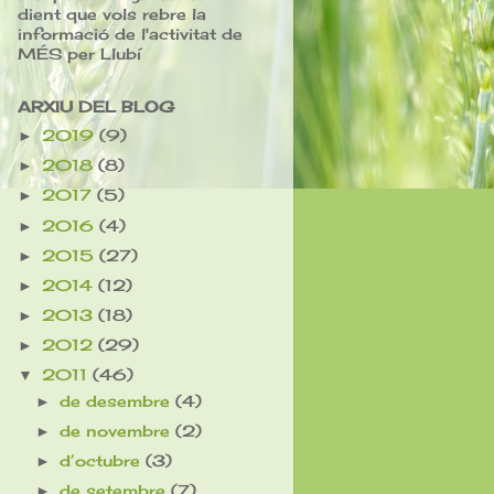
dient que vols rebre la
informació de l'activitat de
MÉS per Llubí
ARXIU DEL BLOG
2019
(9)
►
2018
(8)
►
2017
(5)
►
2016
(4)
►
2015
(27)
►
2014
(12)
►
2013
(18)
►
2012
(29)
►
2011
(46)
▼
de desembre
(4)
►
de novembre
(2)
►
d’octubre
(3)
►
de setembre
(7)
►