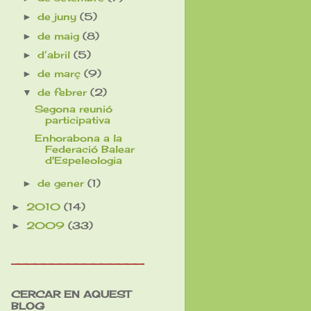
de juny
(5)
►
de maig
(8)
►
d’abril
(5)
►
de març
(9)
►
de febrer
(2)
▼
Segona reunió
participativa
Enhorabona a la
Federació Balear
d'Espeleologia
de gener
(1)
►
2010
(14)
►
2009
(33)
►
________________
CERCAR EN AQUEST
BLOG