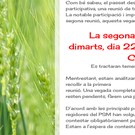
Com bé sabeu, el passat des
participativa, una reunió de t
La notable participació i imp
segona reunió, aquesta vega
La segona
dimarts, dia 22
C
Es tractaran temes
Mentrestant, estam analitzan
recollir a la primera
reunió. Una vegada completa
resten pendents, farem una p
D’acord amb les principals p
regidores del PSM han volgu
contestar obligatòriament pe
Estam a l’espera de contesta 