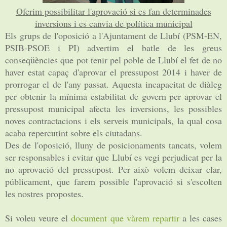
Oferim possibilitar l'aprovació si es fan determinades
inversions i es canvia de política municipal
Els grups de l'oposició a l'Ajuntament de Llubí (PSM-EN,
PSIB-PSOE i PI) advertim el batle de les greus
conseqüències que pot tenir pel poble de Llubí el fet de no
haver estat capaç d'aprovar el pressupost 2014 i haver de
prorrogar el de l'any passat. Aquesta incapacitat de diàleg
per obtenir la mínima estabilitat de govern per aprovar el
pressupost municipal afecta les inversions, les possibles
noves contractacions i els serveis municipals, la qual cosa
acaba repercutint sobre els ciutadans.
Des de l'oposició, lluny de posicionaments tancats, volem
ser responsables i evitar que Llubí es vegi perjudicat per la
no aprovació del pressupost. Per això volem deixar clar,
públicament, que farem possible l'aprovació si s'escolten
les nostres propostes.
Si voleu veure el
document que vàrem repartir
a les cases