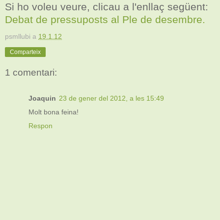
Si ho voleu veure, clicau a l'enllaç següent:
Debat de pressuposts al Ple de desembre.
psmllubi
a
19.1.12
Comparteix
1 comentari:
Joaquin
23 de gener del 2012, a les 15:49
Molt bona feina!
Respon