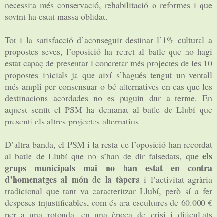
necessita més conservació, rehabilitació o reformes i que
sovint ha estat massa oblidat.
Tot i la satisfacció d’aconseguir destinar l’1% cultural a
propostes seves, l’oposició ha retret al batle que no hagi
estat capaç de presentar i concretar més projectes de les 10
propostes inicials ja que així s’hagués tengut un ventall
més ampli per consensuar o bé alternatives en cas que les
destinacions acordades no es puguin dur a terme. En
aquest sentit el PSM ha demanat al batle de Llubí que
presenti els altres projectes alternatius.
D’altra banda, el PSM i la resta de l’oposició han recordat
els
al batle de Llubí que no s’han de dir falsedats, que
grups municipals mai no han estat en contra
d’homenatges al món de la tàpera
i l’activitat agrària
tradicional que tant va caracteritzar Llubí, però sí a fer
despeses injustificables, com és ara escultures de 60.000 €
per a una rotonda, en una època de crisi i dificultats