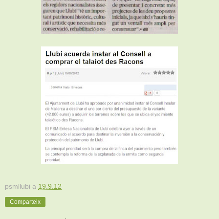
psmllubi
a
19.9.12
Comparteix