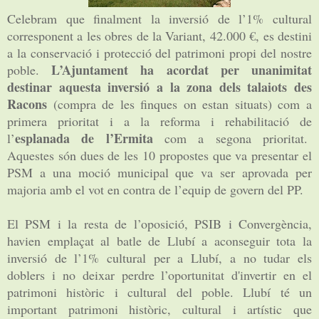
Celebram que finalment la inversió de l’1% cultural
corresponent a les obres de la Variant, 42.000 €, es destini
a la conservació i protecció del patrimoni propi del nostre
L’Ajuntament ha acordat per unanimitat
poble.
destinar aquesta inversió a la zona dels talaiots des
Racons
(compra de les finques on estan situats) com a
primera prioritat i a la reforma i rehabilitació de
esplanada de l’Ermita
l’
com a segona prioritat.
Aquestes són dues de les 10 propostes que va presentar el
PSM a una moció municipal que va ser aprovada per
majoria amb el vot en contra de l’equip de govern del PP.
El PSM i la resta de l’oposició, PSIB i Convergència,
havien emplaçat al batle de Llubí a aconseguir tota la
inversió de l’1% cultural per a Llubí, a no tudar els
doblers i no deixar perdre l’oportunitat d'invertir en el
patrimoni històric i cultural del poble. Llubí té un
important patrimoni històric, cultural i artístic que